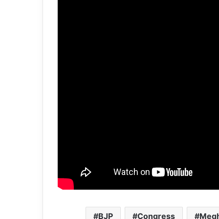
BJP
Congress
Megh