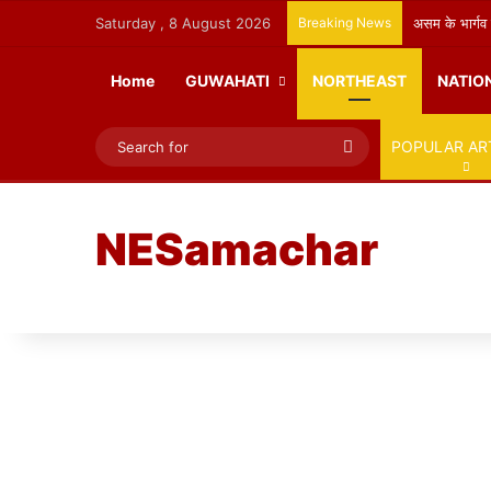
Saturday , 8 August 2026
Breaking News
असम के भार्गव 
Home
GUWAHATI
NORTHEAST
NATIO
Search
POPULAR AR
for
NESamachar