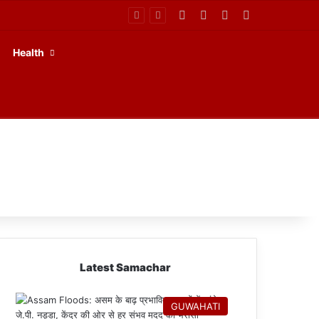
Facebook
X
YouTube
RSS
Health
Latest Samachar
GUWAHATI