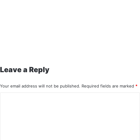
Leave a Reply
Your email address will not be published.
Required fields are marked
*
C
o
m
m
e