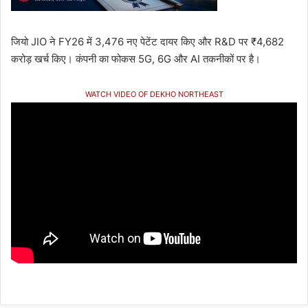
जियो JIO ने FY26 में 3,476 नए पेटेंट दायर किए और R&D पर ₹4,682
करोड़ खर्च किए। कंपनी का फोकस 5G, 6G और AI तकनीकों पर है।
WATCH VIDEO OF DEKHO NORTHEAST