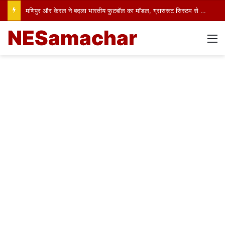
मणिपुर और केरल ने बदला भारतीय फुटबॉल का मॉडल, ग्रासरूट सिस्टम से तैयार हो रहे अंतरराष्ट्रीय खिलाड़ी
NESamachar
M