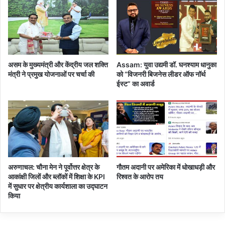
टी
दु
ल्ह
न
की
त
असम के मुख्यमंत्री और केंद्रीय जल शक्ति
Assam: युवा उद्यमी डॉ. घनश्याम धानुका
र
मंत्री ने प्रमुख योजनाओं पर चर्चा की
को “विजनरी बिजनेस लीडर ऑफ नॉर्थ
ह
ईस्ट” का अवार्ड
स
ज
क
र
तै
या
र
अरुणाचल: चौना मेन ने पूर्वोत्तर क्षेत्र के
गौतम अदानी पर अमेरिका में धोखाधड़ी और
आकांक्षी जिलों और ब्लॉकों में शिक्षा के KPI
रिश्वत के आरोप तय
में सुधार पर क्षेत्रीय कार्यशाला का उद्घाटन
किया