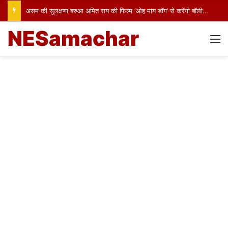
असम की सुलक्षणा बरुआ अमित राय की फिल्म ‘ओह माय डॉग’ से करेंगी बॉलीवुड में पदार्पण
NESamachar
M