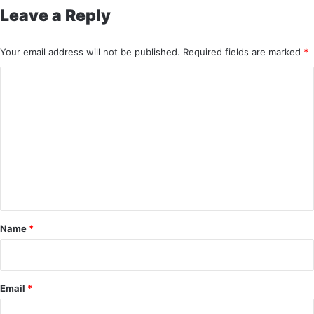
Leave a Reply
Your email address will not be published.
Required fields are marked
*
C
o
m
m
e
n
t
*
Name
*
Email
*