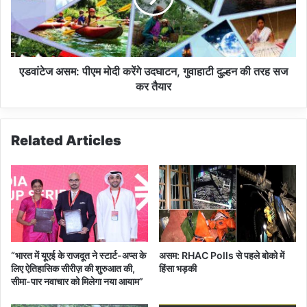
त
अ
औ
स
र
म
अ
:
फ़
पी
एडवांटेज असम: पीएम मोदी करेंगे उदघाटन, गुवाहाटी दुल्हन की तरह सज
ग़ा
ए
कर तैयार
नि
म
स्ता
मो
न
दी
Related Articles
क
रें
गे
उ
द
घा
ट
न
“भारत में यूएई के राजदूत ने स्टार्ट-अप्स के
असम: RHAC Polls से पहले बोको में
,
लिए ऐतिहासिक सीरीज़ की शुरुआत की,
हिंसा भड़की
गु
सीमा-पार नवाचार को मिलेगा नया आयाम”
वा
हा