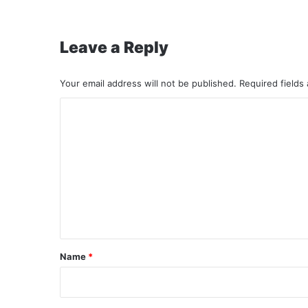
Leave a Reply
Your email address will not be published.
Required fields
C
o
m
m
e
n
t
*
Name
*