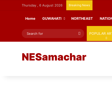
Thursday , 6 August 2026
Breaking News
Home
GUWAHATI
NORTHEAST
NATIO
Search
POPULAR AR
for
NESamachar